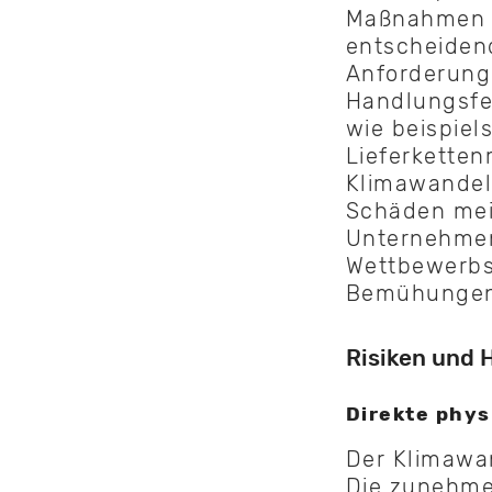
Maßnahmen z
entscheidend
Anforderung
Handlungsfel
wie beispiel
Lieferkette
Klimawandel
Schäden meis
Unternehmen
Wettbewerbs
Bemühungen 
Risiken und 
Direkte phys
Der Klimawan
Die zunehmen