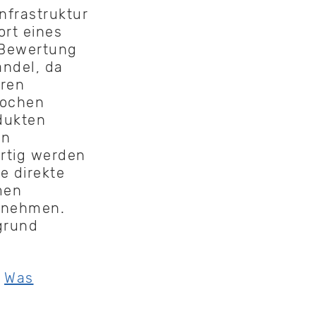
nfrastruktur
rt eines
 Bewertung
andel, da
hren
rochen
dukten
nn
rtig werden
e direkte
men
zunehmen.
grund
:
Was