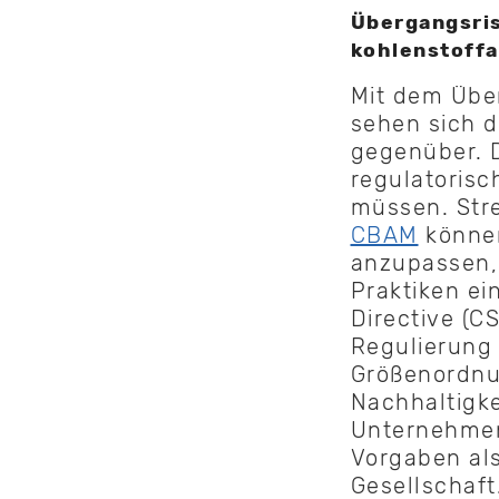
Übergangsris
kohlenstoffa
Mit dem Über
sehen sich 
gegenüber. D
regulatoris
müssen. Str
CBAM
können
anzupassen, 
Praktiken ei
Directive (C
Regulierung 
Größenordnu
Nachhaltigke
Unternehmen 
Vorgaben al
Gesellschaf