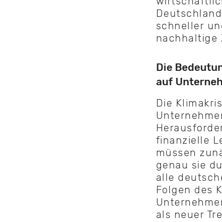
wirtschaftli
Deutschland 
schneller un
nachhaltige 
Die Bedeutun
auf Unterne
Die Klimakri
Unternehmen
Herausforder
finanzielle 
müssen zunä
genau sie d
alle deutsch
Folgen des 
Unternehmen
als neuer Tr