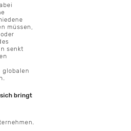
abei
he
hiedene
den müssen,
 oder
des
ln senkt
nen
 globalen
n.
sich bringt
nternehmen.