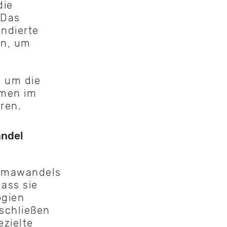
die
 Das
ndierte
ln, um
, um die
hmen im
ren.
andel
limawandels
ass sie
ogien
schließen
ezielte