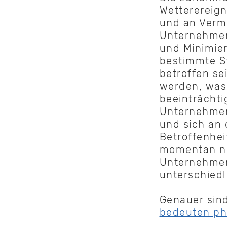
Wetterereign
und an Verm
Unternehmen
und Minimie
bestimmte S
betroffen se
werden, was 
beeinträchti
Unternehmen
und sich an 
Betroffenhei
momentan ni
Unternehmen
unterschiedl
Genauer sind
bedeuten ph