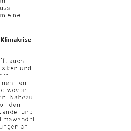
in
muss
um eine
Klimakrise
ifft auch
isiken und
hre
ternehmen
und wovon
ten. Nahezu
von den
wandel und
Klimawandel
rtungen an