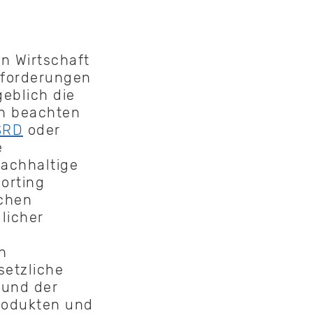
e
n Wirtschaft
sforderungen
eblich die
n beachten
SRD
oder
e
nachhaltige
porting
schen
licher
n
setzliche
 und der
rodukten und