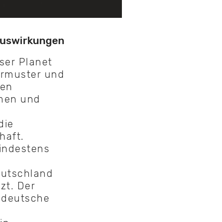
 Auswirkungen
ser Planet
ermuster und
ten
hmen und
die
haft.
indestens
eutschland
zt. Der
 deutsche