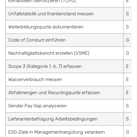
Klimarisiken identifizieren (TCFD)
E
Unfallstatistik und Krankenstand messen
S
Weiterbildungsquote dokumentieren
S
Code of Conduct einführen
G
Nachhaltigkeitsbericht erstellen (VSME)
G
Scope 3 (Kategorie 1, 6, 7) erfassen
E
Wasserverbrauch messen
E
Abfallmengen und Recyclingquote erfassen
E
Gender Pay Gap analysieren
S
Lieferantenbefragung Arbeitsbedingungen
S
ESG-Ziele in Managementvergütung verankern
G