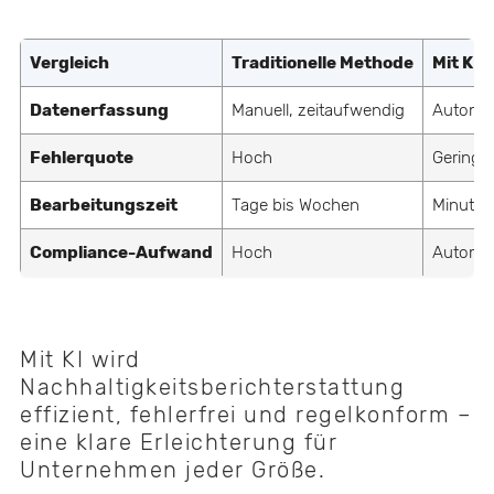
Vergleich
Traditionelle Methode
Mit KI
Datenerfassung
Manuell, zeitaufwendig
Automati
Fehlerquote
Hoch
Gering
Bearbeitungszeit
Tage bis Wochen
Minuten
Compliance-Aufwand
Hoch
Automat
Mit KI wird
Nachhaltigkeitsberichterstattung
effizient, fehlerfrei und regelkonform –
eine klare Erleichterung für
Unternehmen jeder Größe.