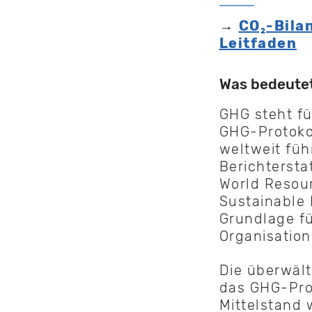
→
CO₂-Bila
Leitfaden
Was bedeutet
GHG steht fü
GHG-Protokol
weltweit fü
Berichtersta
World Resour
Sustainable 
Grundlage f
Organisation
Die überwäl
das GHG-Prot
Mittelstand