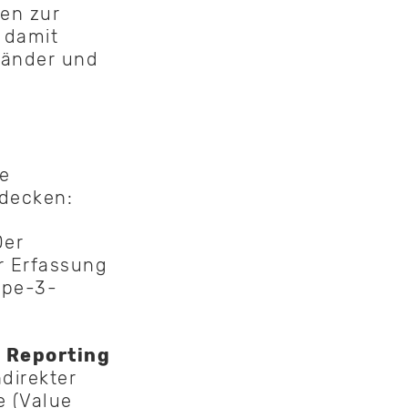
den zur
 damit
Länder und
e
bdecken:
er
r Erfassung
ope-3-
d Reporting
ndirekter
 (Value