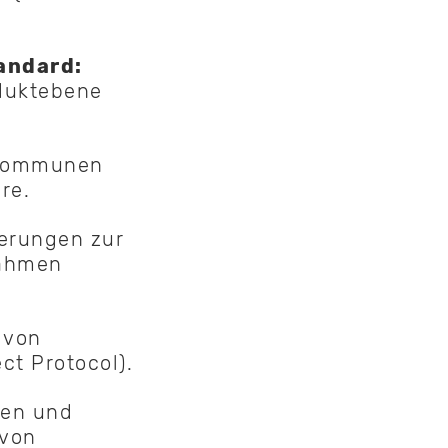
andard:
oduktebene
d Kommunen
re.
erungen zur
nahmen
 von
ct Protocol).
men und
 von