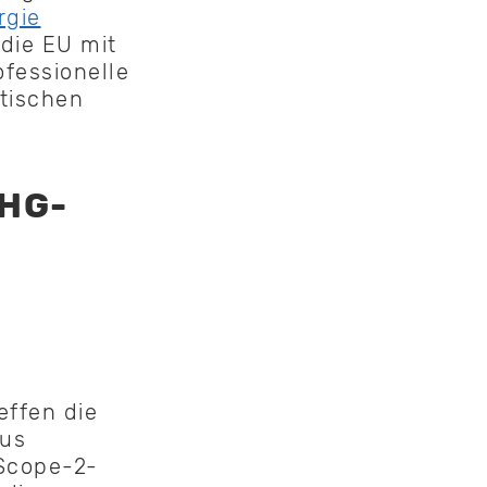
rgie
 die EU mit
fessionelle
tischen
GHG-
ffen die
aus
 Scope-2-