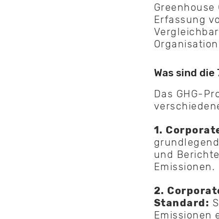
Greenhouse G
Erfassung v
Vergleichba
Organisatio
Was sind die
Das GHG-Pro
verschieden
1. Corporat
grundlegend
und Bericht
Emissionen.
2. Corporat
Standard:
S
Emissionen 