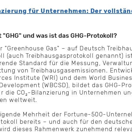
nzierung für Unternehmen: Der vollstän
 "GHG" und was ist das GHG-Protokoll?
r "Greenhouse Gas" – auf Deutsch Treibha
l (auch Treibhausgasprotokoll genannt) is
hrende Standard für die Messung, Verwaltu
ttung von Treibhausgasemissionen. Entwic
ces Institute (WRI) und dem World Busines
Development (WBCSD), bildet das GHG-Prot
ür die CO₂-Bilanzierung in Unternehmen un
en weltweit.
tigende Mehrheit der Fortune-500-Untern
okoll bereits – und auch für den deutsch
 wird dieses Rahmenwerk zunehmend relev