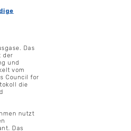
dige
usgase. Das
t der
ng und
kelt vom
s Council for
okoll die
d
ehmen nutzt
en
ant. Das