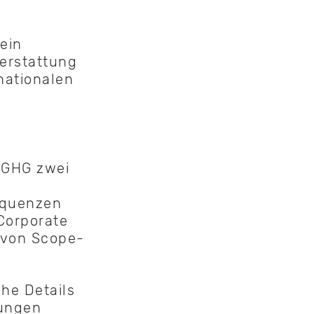
ein
erstattung
nationalen
 GHG zwei
equenzen
Corporate
 von Scope-
he Details
rungen