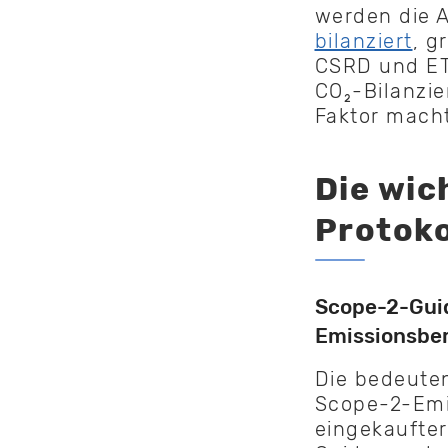
werden die A
bilanziert
, g
CSRD und ETS
CO₂-Bilanzi
Faktor macht
Die wic
Protoko
Scope-2-Guid
Emissionsber
Die bedeute
Scope-2-Emis
eingekaufte