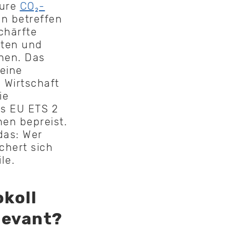
eure
CO₂-
n betreffen
chärfte
aten und
nen. Das
seine
 Wirtschaft
ie
s EU ETS 2
en bepreist.
das: Wer
chert sich
le.
okoll
levant?