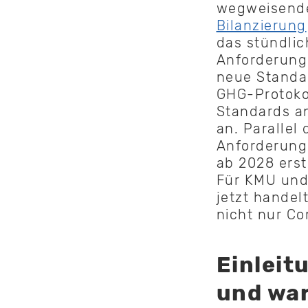
wegweisende
Bilanzierung
das stündlic
Anforderunge
neue Standa
GHG-Protokol
Standards an
an. Parallel
Anforderung
ab 2028 ers
Für KMU und
jetzt handel
nicht nur Co
Einleit
und war