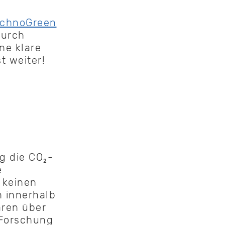
echnoGreen
durch
ne klare
t weiter!
g die CO₂-
e
 keinen
n innerhalb
aren über
 Forschung