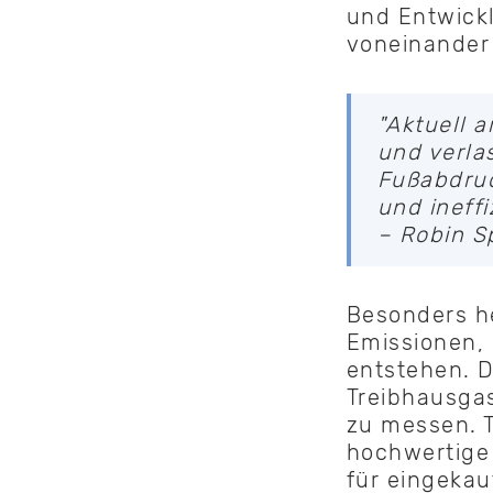
und Entwickl
voneinander 
"Aktuell 
und verla
Fußabdruc
und ineff
– Robin S
Besonders h
Emissionen,
entstehen. D
Treibhausga
zu messen. T
hochwertige 
für eingekau