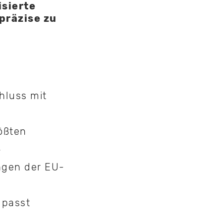
isierte
präzise zu
hluss mit
rößten
.
ngen der EU-
 passt