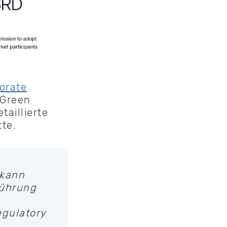
orate
oGreen
taillierte
te.
 kann
führung
egulatory