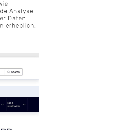
wie
nde Analyse
der Daten
n erheblich.