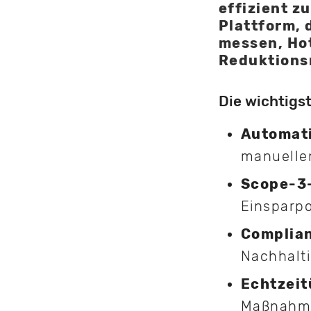
effizient z
Plattform, 
messen, Hot
Reduktion
Die wichtigst
Automati
manuelle
Scope-3-
Einsparpo
Complian
Nachhalti
Echtzei
Maßnahme