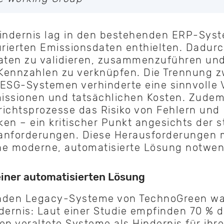
Hindernis lag in den bestehenden ERP-Syst
urierten Emissionsdaten enthielten. Dadur
Daten zu validieren, zusammenzuführen und
 Kennzahlen zu verknüpfen. Die Trennung 
 ESG-Systemen verhinderte eine sinnvolle
issionen und tatsächlichen Kosten. Zude
ichtsprozesse das Risiko von Fehlern und
en – ein kritischer Punkt angesichts der 
anforderungen. Diese Herausforderungen
ine moderne, automatisierte Lösung notwend
iner automatisierten Lösung
nden Legacy-Systeme von TechnoGreen wa
dernis: Laut einer Studie empfinden 70 % d
en veraltete Systeme als Hindernis für ihre