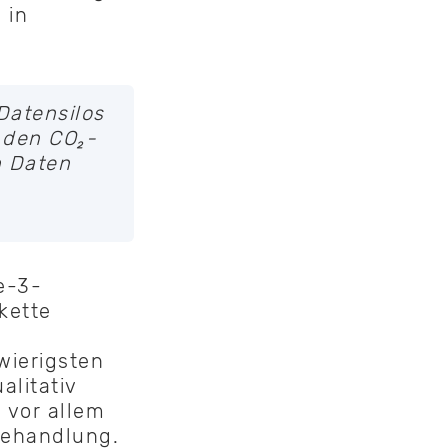
 in
Datensilos
 den CO₂-
n Daten
e-3-
kette
wierigsten
litativ
 vor allem
lbehandlung.