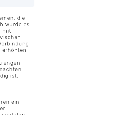
emen, die
ch wurde es
 mit
zwischen
 Verbindung
m erhöhten
strengen
 machten
ig ist.
ren ein
er
 digitalen