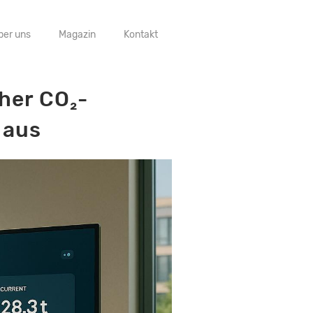
ber uns
Magazin
Kontakt
cher CO₂-
 aus