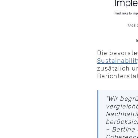
Die bevorst
Sustainabili
zusätzlich un
Berichterst
"Wir begr
vergleich
Nachhalti
berücksic
– Bettina
Coherenc