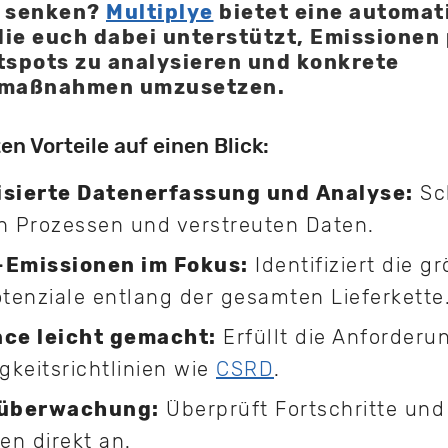
u senken?
Multiplye
bietet eine automat
die euch dabei unterstützt, Emissionen 
spots zu analysieren und konkrete
smaßnahmen umzusetzen.
en Vorteile auf einen Blick:
sierte Datenerfassung und Analyse:
Sc
n Prozessen und verstreuten Daten.
Emissionen im Fokus:
Identifiziert die g
tenziale entlang der gesamten Lieferkette
ce leicht gemacht:
Erfüllt die Anforderu
gkeitsrichtlinien wie
CSRD
.
tüberwachung:
Überprüft Fortschritte und
n direkt an.