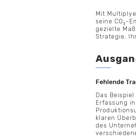
Mit Multipl
seine CO₂-Em
gezielte Ma
Strategie. I
Ausgan
Fehlende Tra
Das Beispiel
Erfassung in
Produktions
klaren Überb
des Unterne
verschiedene